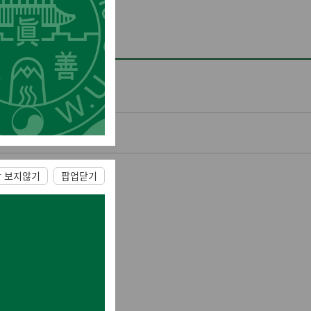
간 보지않기
팝업닫기
육」안내