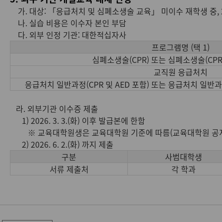
가. 대상: 「응급처치 및 심폐소생술 교육」 미이수 재학생 중, 
나. 실습 비용은 이수자 본인 부담
다. 외부 인정 기관: 대한적십자사
프로그램명 (택 1)
심폐소생술(CPR) 또는 심폐소생술(C
교직원 응급처치
응급처치 일반과정(CPR 및 AED 포함) 또는 응급처치 일반과
라. 외부기관 이수증 제출
1) 2026. 3. 3.(화) 이후 발급본에 한함
※ 교육대학원생은 교육대학원 기준에 따름(교육대학원 공지사
2) 2026. 6. 2.(화) 까지 제출
구분
사범대학생
서류 제출처
각 학과