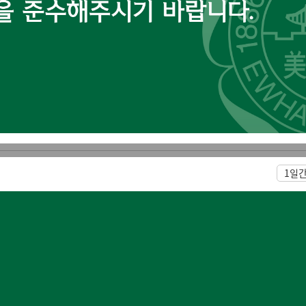
공지사항
술」교육 안내
1일
6학년도 1학기「응급처치 및 심폐소생술 교
이수자
 교환학생 또는 휴학 확인 시 이수 무효처리됨.