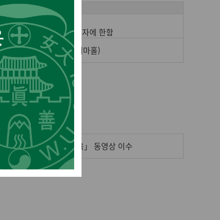
비고
사이버캠퍼스 교육 이수
교육 신청은 이론 교육 이수자에 한함
: 교육관 B동 B152호(김애마홀)
「이론 교육」 동영상 이수