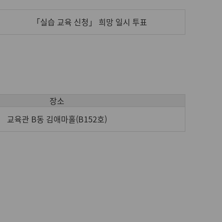
「실습 교육 신청」 희망 일시 투표
장소
교육관 B동 김애마홀(B152호)