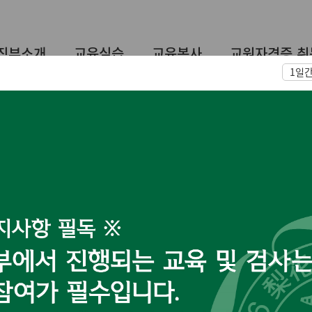
직부소개
교육실습
교육봉사
교원자격증 취
1일
게시판