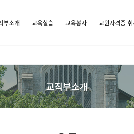
직부소개
교육실습
교육봉사
교원자격증 취
교직부소개